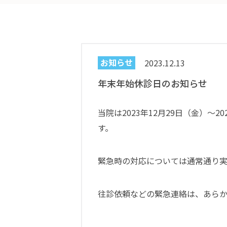
お知らせ
2023.12.13
年末年始休診日のお知らせ
当院は
2023
年
12
月
29
日（金）～
20
す。
緊急時の対応については通常通り実
往診依頼などの緊急連絡は、あら